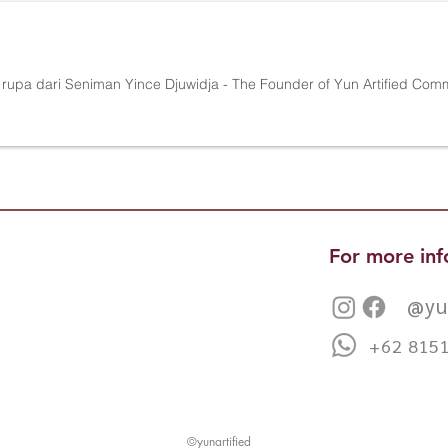
 rupa dari Seniman Yince Djuwidja - The Founder of Yun Artified Com
For more inf
@yu
+62 815
©yunartified