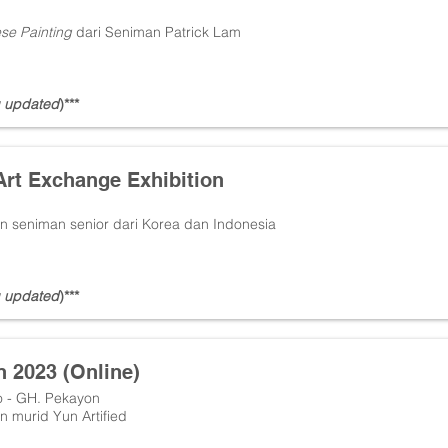
se Painting
dari Seniman Patrick Lam
 updated
)***
Art Exchange Exhibition
n seniman senior dari Korea dan Indonesia
 updated
)***
n 2023 (Online)
o - GH. Pekayon
n murid Yun Artified