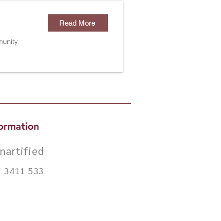
Read More
munity
ormation
nartified
1 3411 533