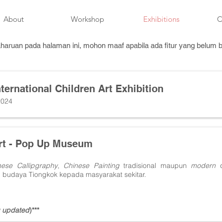
About
Workshop
Exhibitions
C
uan pada halaman ini, mohon maaf apabila ada fitur yang belum be
ternational Children Art Exhibition
2024
Art - Pop Up Museum
nese Callipgraphy
,
Chinese Painting
tradisional maupun
modern
budaya Tiongkok kepada masyarakat sekitar.
 updated
)***