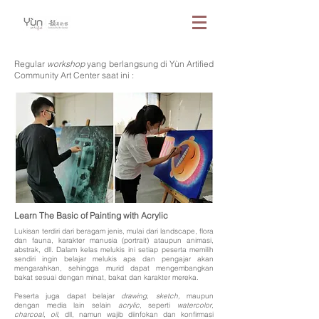
Regular
workshop
yang berlangsung di
Yùn Artified
Community Art Center saat ini :
Learn The Basic of Painting with Acrylic
Lukisan terdiri dari beragam jenis, mulai dari landscape, flora
dan fauna, karakter manusia (portrait) ataupun animasi,
abstrak, dll. Dalam kelas melukis ini setiap peserta memilih
sendiri ingin belajar melukis apa dan pengajar akan
mengarahkan, sehingga murid dapat mengembangkan
bakat sesuai dengan minat, bakat dan karakter mereka.
Peserta juga dapat belajar
drawing, sketch,
maupun
dengan media lain selain
acrylic
, seperti
watercolor,
charcoal, oil,
dll, namun wajib diinfokan dan konfirmasi