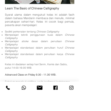
Learn The
Basic of
Chinese Calligraphy
Syarat utama dalam mengukuti kelas ini adalah fasih
dalam bahasa Mandarin membaca dan menulis, minimal
percakapan sehari-hari. Kelas ini cocok bagi pemula,
peserta akan mempelajari
:
Sedikit perkenalan tentang
Chinese Calligraphy
Mempelajari teknik penggunaan kuas dalam
Chinese
C
alligraphy
Mempelajari
stroke
dasar dalam penulisan
Chinese
Calligraphy
Mempelajari standarisasi dalam penulisan huruf
Chinese
Calligraphy
Mempelajari standarisasi dalam penulisan karya
Chinese
Calligraphy
Kelas ini diadakan seti
ap hari Senin, Kamis dan Sabtu,
pukul 14:0
0-16:00 WIB.
Advanced Class on Friday
9.30 - 11.30
WIB.
Sebelum mengikuti aktifitas, wajib konfirmasi kedatangan
terlebih dahulu, selambatnya H-1.
RSVP NOW