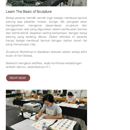
Learn The
Basic of Sculpture
Setiap peserta memilih sendiri ingin belajar membuat bentuk
patung apa (abstrak, hewan, bunga, dll), pengajar akan
mengarahkan mengenai dasar-dasar
sculpture
dan
penggunaan alat yang digunakan dalam pembuatan bentuk
dan teknik-teknik diajarkan seiring bersamaan dengan karya
patung yang sedang dibuat. Dalam aktivitas ini peserta
hanya belajar membuat bentuk dengan bahan tanah liat
yang menyerupai
clay
.
Sculpture Workshop
ini diadakan sebulan sekali, setiap akhir
bulan di hari Selasa.
Sebelum mengikuti aktifitas, wajib konfirmasi kedatangan
terlebih dahulu, selambatnya H-1.
RSVP NOW