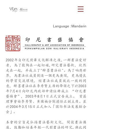
Language : Mandarin
2002年自印尼對華文化解凍之後,一群書法愛好
者, 為了能夠在一起切磋,研究書法藝術, 欣然
走在一起, 并成立了"醉墨書法社"。
為了响應世
界, 為書法社成員創造一個更為廣闊, 更為優良
的學習交流環境, 經書法社成員彼此一致的同
意, 醉墨書法社在李秀賢主席的帶領之下於2003
年7月4日向印尼內政部申請註冊成立 “印尼書
藝協會”, 2003年8月1日正式宣告成立。 首屆
理事會由李秀賢、黃國楠分別擔任正副主席。並
於2004年3月15日正式加入「国际书法发展联合
会」。
本會的宗旨是弘揚書法藝術文化, 開設書法講
座, 鼓勵和培養年輕一代對書法的研究,與此同