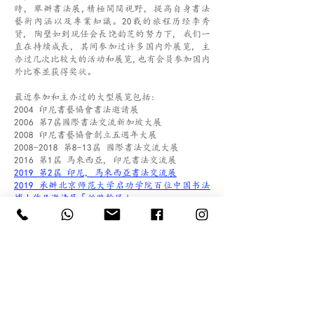
時, 舉辦書法展,積極開闊視野, 提高自身書法
藝術內涵以及專業知識。
20载的旅程历经李秀
贤, 陶璧如到現任会長饶韵芝的努力下, 我们一
直在持续成長, 其间参加过许多国内外展览, 主
办过几次比较大的活动和展览,也有会员参加国内
外比赛並获得奖状。
最近参加和主办过的大型展览包括:
2004 印尼書藝協會書法邀請展
2006 第7屆國際書法交流新加坡大展
2008 印尼書藝協會創立五週年大展
2008-2018 第8-13屆 國際書法交流大展
2016 第1屆 馬來西亞, 印尼書法交流展
2019 第2屆 印尼, 馬來西亞書法交流展
2019 承辦北京师范大学启功学院百位中国书法
博士作品邀请展「丝路翰风」
印尼書藝協會書法线上展:
2020
秋季线上书法作品展
2021 春暖花開時 - 春季线上书法作品展
2021 印尼書藝协会春联线上展览
2021 春華秋實 -
秋季线上
2022
印尼書藝协会春联线上展览
2024
印尼書藝协会春联线上展览